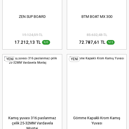
ZEN SUP BOARD
BTM BOAT MX 300
19.124,59 TL
85.632,48 TL
17.212,13 TL
72.787,61 TL
%10
%15
YENİ
YENİ
Kamış yuvası 316 paslanmaz
Gömme Kapaklı Krom Kamış
çelik 25-32MM Vardavela
Yuvası
Montaj