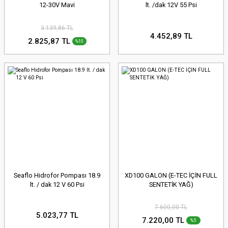
12-30V Mavi
lt. /dak 12V 55 Psi
3.139,86 TL
4.452,89 TL
2.825,87 TL
%10
Seaflo Hidrofor Pompası 18.9
XD100 GALON (E-TEC İÇİN FULL
lt. / dak 12 V 60 Psi
SENTETİK YAĞ)
7.600,00 TL
5.023,77 TL
7.220,00 TL
%5