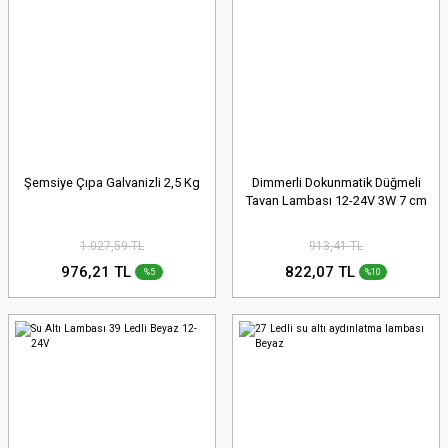
Şemsiye Çıpa Galvanizli 2,5 Kg
Dimmerli Dokunmatik Düğmeli
Tavan Lambası 12-24V 3W 7 cm
1.027,59 TL
913,41 TL
976,21 TL
822,07 TL
%5
%10