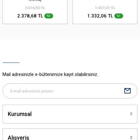
2.616,55 TL
1.427,21 TL
2.378,68 TL
1.332,06 TL
%9
%7
Mail adresinizle e-bültenimize kayıt olabilirsiniz.
Kurumsal
Alışveriş