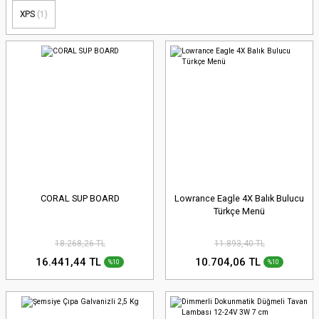
XPS
(1)
CORAL SUP BOARD
Lowrance Eagle 4X Balık Bulucu
Türkçe Menü
18.268,26 TL
11.893,40 TL
16.441,44 TL
10.704,06 TL
%10
%10