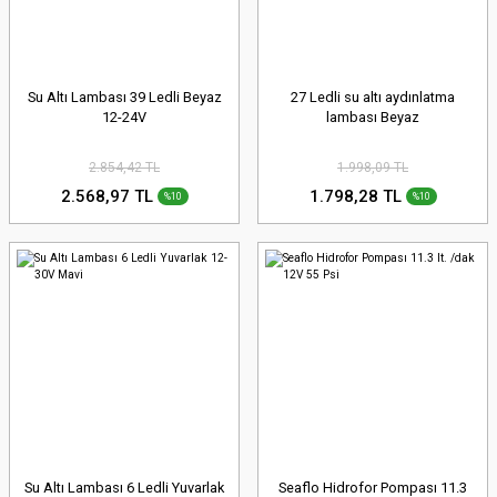
Su Altı Lambası 39 Ledli Beyaz
27 Ledli su altı aydınlatma
12-24V
lambası Beyaz
2.854,42 TL
1.998,09 TL
2.568,97 TL
1.798,28 TL
%10
%10
Su Altı Lambası 6 Ledli Yuvarlak
Seaflo Hidrofor Pompası 11.3