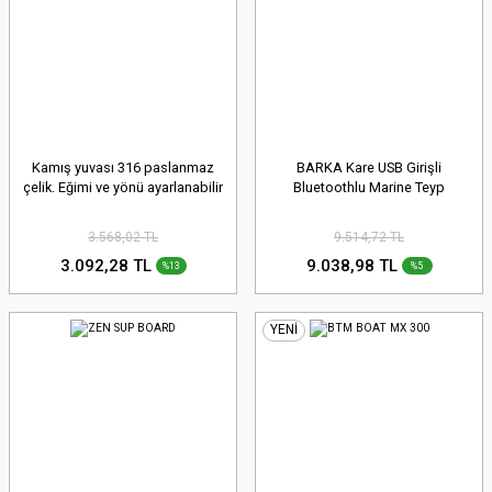
Kamış yuvası 316 paslanmaz
BARKA Kare USB Girişli
çelik. Eğimi ve yönü ayarlanabilir
Bluetoothlu Marine Teyp
3.568,02 TL
9.514,72 TL
3.092,28 TL
9.038,98 TL
%13
%5
YENİ