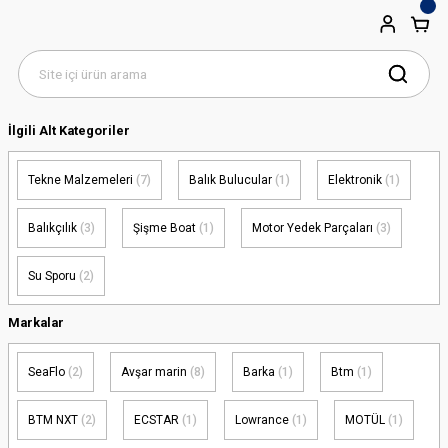
İlgili Alt Kategoriler
Tekne Malzemeleri
(7)
Balık Bulucular
(1)
Elektronik
(1)
Balıkçılık
(3)
Şişme Boat
(1)
Motor Yedek Parçaları
(3)
Su Sporu
(2)
Markalar
SeaFlo
(2)
Avşar marin
(8)
Barka
(1)
Btm
(1)
BTM NXT
(2)
ECSTAR
(1)
Lowrance
(1)
MOTÜL
(1)