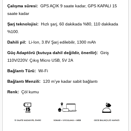
Çalışma süresi:
GPS AÇIK 9 saate kadar, GPS KAPALI 15
saate kadar
Şarj teknolojisi:
Hızlı şarj, 60 dakikada %80, 110 dakikada
%100.
Dahili pil:
Li-Ion, 3.8V Şarj edilebilir, 1300 mAh
Güç Adaptörü (kutuya dahil değildir, önerilir):
Giriş
110V/220V. Çıkış Micro USB, 5V 2A
Bağlantı Türü:
Wi-Fi
Bağlantı Menzili:
120 m'ye kadar sabit bağlantı
Renk:
Çöl kumu