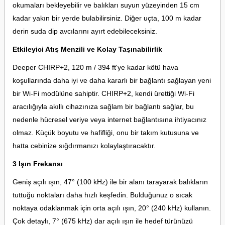
okumaları bekleyebilir ve balıkları suyun yüzeyinden 15 cm
kadar yakın bir yerde bulabilirsiniz. Diğer uçta, 100 m kadar
derin suda dip avcılarını ayırt edebileceksiniz.
Etkileyici Atış Menzili ve Kolay Taşınabilirlik
Deeper CHIRP+2, 120 m / 394 ft'ye kadar kötü hava
koşullarında daha iyi ve daha kararlı bir bağlantı sağlayan yeni
bir Wi-Fi modülüne sahiptir. CHIRP+2, kendi ürettiği Wi-Fi
aracılığıyla akıllı cihazınıza sağlam bir bağlantı sağlar, bu
nedenle hücresel veriye veya internet bağlantısına ihtiyacınız
olmaz. Küçük boyutu ve hafifliği, onu bir takım kutusuna ve
hatta cebinize sığdırmanızı kolaylaştıracaktır.
3 Işın Frekansı
Geniş açılı ışın, 47° (100 kHz) ile bir alanı tarayarak balıkların
tuttuğu noktaları daha hızlı keşfedin. Bulduğunuz o sıcak
noktaya odaklanmak için orta açılı ışın, 20° (240 kHz) kullanın.
Çok detaylı, 7° (675 kHz) dar açılı ışın ile hedef türünüzü