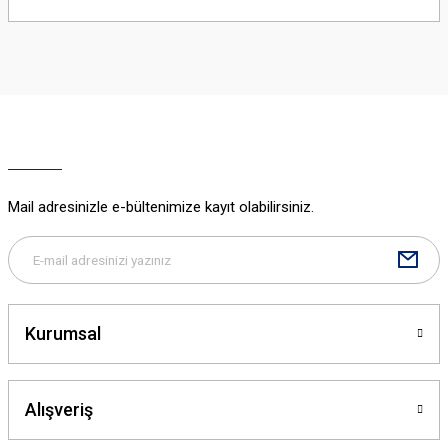
yetersiz gördüğünüz noktaları öneri formunu kullanarak tarafımıza
iletebilirsiniz.
Görüş ve önerileriniz için teşekkür ederiz.
Ürün resmi kalitesiz, bozuk veya görüntülenemiyor.
Ürün açıklamasında eksik bilgiler bulunuyor.
Ürün bilgilerinde hatalar bulunuyor.
Ürün fiyatı diğer sitelerden daha pahalı.
Mail adresinizle e-bültenimize kayıt olabilirsiniz.
Bu ürüne benzer farklı alternatifler olmalı.
Kurumsal
Gönder
Alışveriş