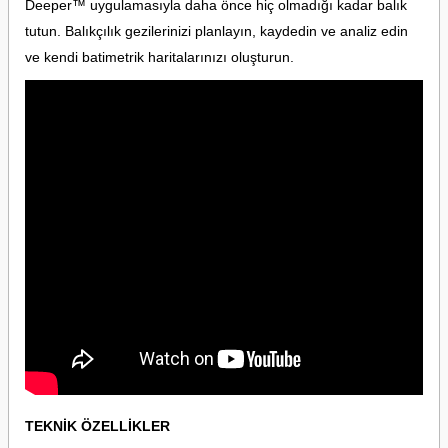
Deeper™ uygulamasıyla daha önce hiç olmadığı kadar balık
tutun. Balıkçılık gezilerinizi planlayın, kaydedin ve analiz edin
ve kendi batimetrik haritalarınızı oluşturun.
TEKNİK ÖZELLİKLER