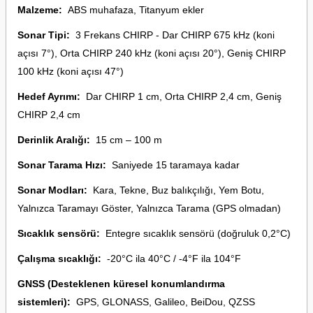
Malzeme:
ABS muhafaza, Titanyum ekler
Sonar Tipi:
3 Frekans CHIRP - Dar CHIRP 675 kHz (koni
açısı 7°), Orta CHIRP 240 kHz (koni açısı 20°), Geniş CHIRP
100 kHz (koni açısı 47°)
Hedef Ayrımı:
Dar CHIRP 1 cm, Orta CHIRP 2,4 cm, Geniş
CHIRP 2,4 cm
Derinlik Aralığı:
15 cm – 100 m
Sonar Tarama Hızı:
Saniyede 15 taramaya kadar
Sonar Modları:
Kara, Tekne, Buz balıkçılığı, Yem Botu,
Yalnızca Taramayı Göster, Yalnızca Tarama (GPS olmadan)
Sıcaklık sensörü:
Entegre sıcaklık sensörü (doğruluk 0,2°C)
Çalışma sıcaklığı:
-20°C ila 40°C / -4°F ila 104°F
GNSS (Desteklenen küresel konumlandırma
sistemleri):
GPS, GLONASS, Galileo, BeiDou, QZSS