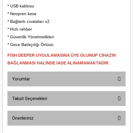
* USB kablosu
* Neopren kese
* Bağlantı cıvataları x2
* Hızlı rehber
* Güvenlik Yönetmelikleri
* Gece Balıkçılığı Örtüsü
FİSH DEEPER UYGULAMASINA ÜYE OLUNUP CİHAZIN
BAĞLANMASI HALİNDE İADE ALINAMAMAKTADIR.
Yorumlar
Taksit Seçenekleri
Bu ürüne ilk yorumu siz yapın!
Önerileriniz
Yorum Yaz
Bu ürünün fiyat bilgisi, resim, ürün açıklamalarında ve diğer konularda