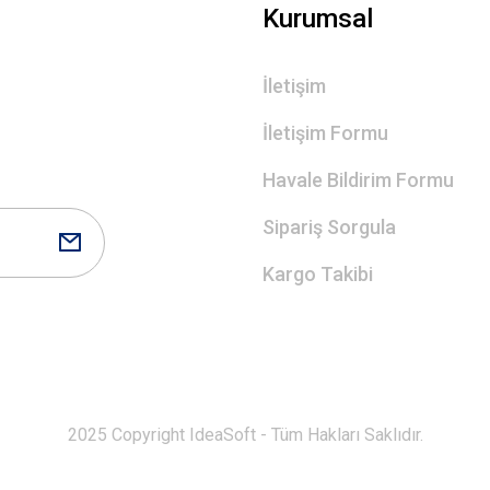
Gönder
Kurumsal
İletişim
İletişim Formu
Havale Bildirim Formu
Sipariş Sorgula
Kargo Takibi
2025 Copyright IdeaSoft - Tüm Hakları Saklıdır.