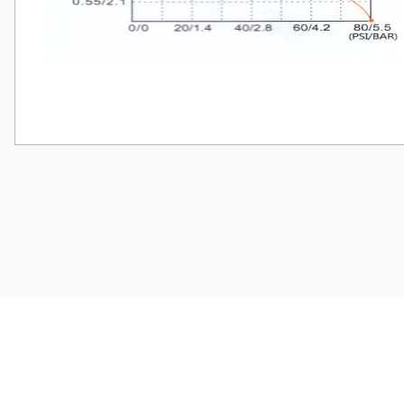
Bu ürünün fiyat bilgisi, resim, ürün açıklamalarında ve diğer konularda
Görüş ve önerileriniz için teşekkür ederiz.
Ürün resmi kalitesiz, bozuk veya görüntülenemiyor.
Ürün açıklamasında eksik bilgiler bulunuyor.
Ürün bilgilerinde hatalar bulunuyor.
Ürün fiyatı diğer sitelerden daha pahalı.
Bu ürüne benzer farklı alternatifler olmalı.