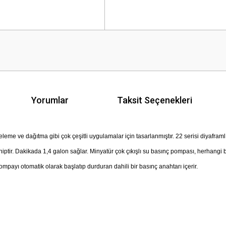
Yorumlar
Taksit Seçenekleri
treleme ve dağıtma gibi çok çeşitli uygulamalar için tasarlanmıştır.
22 serisi diyafram
iptir.
Dakikada 1,4 galon sağlar.
Minyatür çok çıkışlı su basınç pompası, herhangi 
mpayı otomatik olarak başlatıp durduran dahili bir basınç anahtarı içerir.