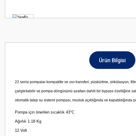
Ürün Bilgisi
22 serisi pompalar kompakttır ve sıvı transferi, püskürtme, sirkülasyon, fil
çalıştırılabilir ve pompa döngüsünü azaltan dahili bir bypass özelliğine sah
otomatik talep su sistemi pompası, musluk açıldığında ve kapatıldığında po
Pompa için önerilen sıcaklık 43°C
Ağırlık 1.18 Kg
12 Volt