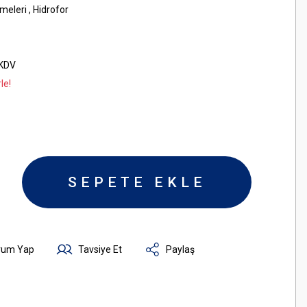
meleri
,
Hidrofor
 KDV
le!
SEPETE EKLE
rum Yap
Tavsiye Et
Paylaş