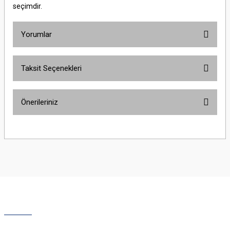
seçimdir.
Yorumlar
Taksit Seçenekleri
Bu ürüne ilk yorumu siz yapın!
Önerileriniz
Yorum Yaz
Bu ürünün fiyat bilgisi, resim, ürün açıklamalarında ve diğer konularda
yetersiz gördüğünüz noktaları öneri formunu kullanarak tarafımıza
iletebilirsiniz.
Görüş ve önerileriniz için teşekkür ederiz.
Ürün resmi kalitesiz, bozuk veya görüntülenemiyor.
Ürün açıklamasında eksik bilgiler bulunuyor.
Ürün bilgilerinde hatalar bulunuyor.
Ürün fiyatı diğer sitelerden daha pahalı.