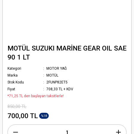
MOTÜL SUZUKI MARİNE GEAR OIL SAE
90 1 LT
Kategori
MOTOR YAĞ
Marka
MOTÜL
Stok Kodu
2FUNP82ET5
Fiyat
708,33 TL + KDV
*71,25 TL den başlayan taksitlerle!
850,00 TL
700,00 TL
%18