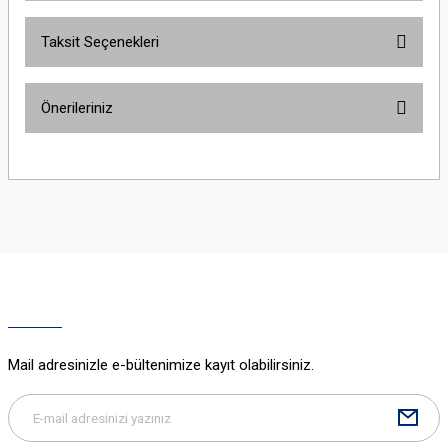
Taksit Seçenekleri
Bu ürüne ilk yorumu siz yapın!
Önerileriniz
Yorum Yaz
Bu ürünün fiyat bilgisi, resim, ürün açıklamalarında ve diğer konularda
yetersiz gördüğünüz noktaları öneri formunu kullanarak tarafımıza
iletebilirsiniz.
Görüş ve önerileriniz için teşekkür ederiz.
Ürün resmi kalitesiz, bozuk veya görüntülenemiyor.
Ürün açıklamasında eksik bilgiler bulunuyor.
Ürün bilgilerinde hatalar bulunuyor.
Ürün fiyatı diğer sitelerden daha pahalı.
Mail adresinizle e-bültenimize kayıt olabilirsiniz.
Bu ürüne benzer farklı alternatifler olmalı.