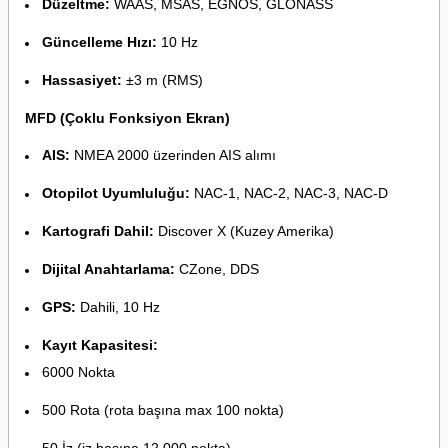
Düzeltme:
WAAS, MSAS, EGNOS, GLONASS
Güncelleme Hızı:
10 Hz
Hassasiyet:
±3 m (RMS)
MFD (Çoklu Fonksiyon Ekran)
AIS:
NMEA 2000 üzerinden AIS alımı
Otopilot Uyumluluğu:
NAC-1, NAC-2, NAC-3, NAC-D
Kartografi Dahil:
Discover X (Kuzey Amerika)
Dijital Anahtarlama:
CZone, DDS
GPS:
Dahili, 10 Hz
Kayıt Kapasitesi:
6000 Nokta
500 Rota (rota başına max 100 nokta)