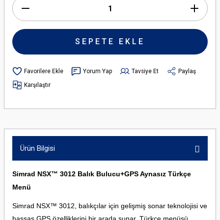
SEPETE EKLE
Yorum Yap
Tavsiye Et
Paylaş
Karşılaştır
Ürün Bilgisi
Simrad NSX™ 3012 Balık Bulucu+GPS Aynasız Türkçe
Menü
Simrad NSX™ 3012, balıkçılar için gelişmiş sonar teknolojisi ve
hassas GPS özelliklerini bir arada sunar. Türkçe menüsü