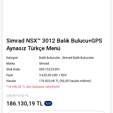
Simrad NSX™ 3012 Balık Bulucu+GPS
Aynasız Türkçe Menü
Kategori
Balık Bulucular
,
Simrad Balık Bulucular
Marka
Simrad
Stok Kodu
000-15223-001
Fiyat
3.620,00 USD + KDV
Havale
176.823,68 TL (%5,00 havale indirimi)
*18.946,50 TL den başlayan taksitlerle!
206.811,32 TL
186.130,19 TL
%10