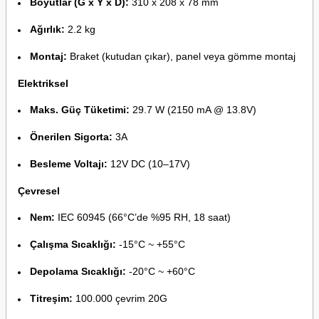
Boyutlar (G x Y x D):
310 x 208 x 78 mm
Ağırlık:
2.2 kg
Montaj:
Braket (kutudan çıkar), panel veya gömme montaj
Elektriksel
Maks. Güç Tüketimi:
29.7 W (2150 mA @ 13.8V)
Önerilen Sigorta:
3A
Besleme Voltajı:
12V DC (10–17V)
Çevresel
Nem:
IEC 60945 (66°C’de %95 RH, 18 saat)
Çalışma Sıcaklığı:
-15°C ~ +55°C
Depolama Sıcaklığı:
-20°C ~ +60°C
Titreşim:
100.000 çevrim 20G