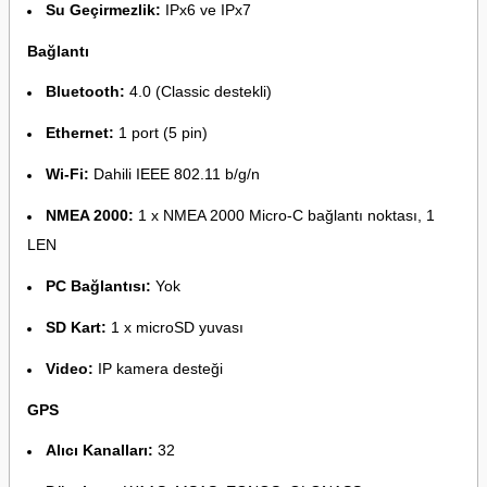
Su Geçirmezlik:
IPx6 ve IPx7
Bağlantı
Bluetooth:
4.0 (Classic destekli)
Ethernet:
1 port (5 pin)
Wi-Fi:
Dahili IEEE 802.11 b/g/n
NMEA 2000:
1 x NMEA 2000 Micro-C bağlantı noktası, 1
LEN
PC Bağlantısı:
Yok
SD Kart:
1 x microSD yuvası
Video:
IP kamera desteği
GPS
Alıcı Kanalları:
32