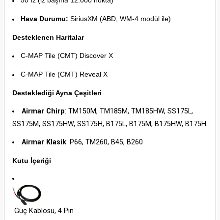
50 İz (iz başına 12.000 nokta)
Hava Durumu:
SiriusXM (ABD, WM-4 modül ile)
Desteklenen Haritalar
C-MAP Tile (CMT) Discover X
C-MAP Tile (CMT) Reveal X
Desteklediği Ayna Çeşitleri
Airmar Chirp
: TM150M, TM185M, TM185HW, SS175L,
SS175M, SS175HW, SS175H, B175L, B175M, B175HW, B175H
Airmar Klasik
: P66, TM260, B45, B260
Kutu İçeriği
Güç Kablosu, 4 Pin