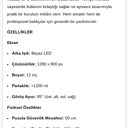
sayesinde kullanım kolaylığı sağlar ve aynasız tasarımıyla
pratik bir kurulum imkânı verir. Hem amatör hem de
profesyonel balıkçılar için güvenilir bir yardımcıdır.
ÖZELLİKLER
Ekran
Arka Işık:
Beyaz LED
Çözünürlük:
1280 x 800 px
Boyut:
12 inç
Parlaklık:
>1200 nit
Görüş Açısı:
85° (üst, alt, sol, sağ)
Fiziksel Özellikler
Pusula Güvenlik Mesafesi:
50 cm