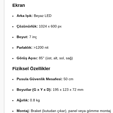
Ekran
Arka Işık:
Beyaz LED
Çözünürlük:
1024 x 600 px
Boyut:
7 inç
Parlaklık:
>1200 nit
Görüş Açısı:
85° (üst, alt, sol, sağ)
Fiziksel Özellikler
Pusula Güvenlik Mesafesi:
50 cm
Boyutlar (G x Y x D):
195 x 123 x 72 mm
Ağırlık:
0.8 kg
Montaj:
Braket (kutudan çıkar), panel veya gömme montaj