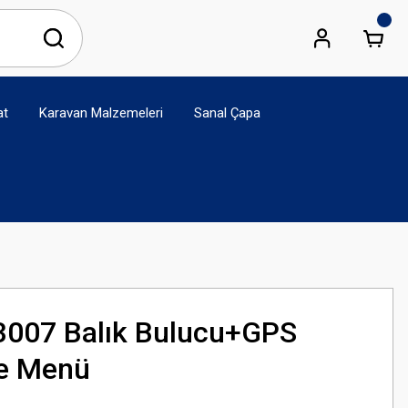
at
Karavan Malzemeleri
Sanal Çapa
3007 Balık Bulucu+GPS
çe Menü