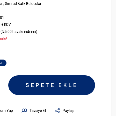
ar
,
Simrad Balık Bulucular
001
D + KDV
(%5,00 havale indirimi)
erle!
%10
SEPETE EKLE
rum Yap
Tavsiye Et
Paylaş