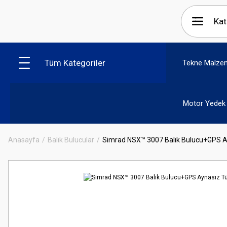
Tüm Kategoriler
Tekne Malzem
Motor Yedek 
Anasayfa
Balık Bulucular
Simrad NSX™ 3007 Balık Bulucu+GPS 