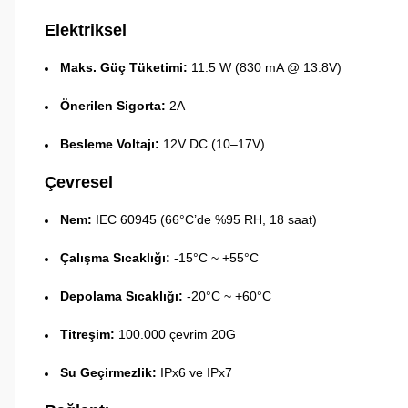
Elektriksel
Maks. Güç Tüketimi:
11.5 W (830 mA @ 13.8V)
Önerilen Sigorta:
2A
Besleme Voltajı:
12V DC (10–17V)
Çevresel
Nem:
IEC 60945 (66°C’de %95 RH, 18 saat)
Çalışma Sıcaklığı:
-15°C ~ +55°C
Depolama Sıcaklığı:
-20°C ~ +60°C
Titreşim:
100.000 çevrim 20G
Su Geçirmezlik:
IPx6 ve IPx7