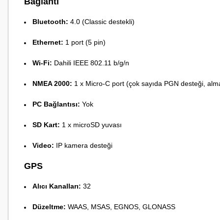
Bağlantı
Bluetooth:
4.0 (Classic destekli)
Ethernet:
1 port (5 pin)
Wi-Fi:
Dahili IEEE 802.11 b/g/n
NMEA 2000:
1 x Micro-C port (çok sayıda PGN desteği, al
PC Bağlantısı:
Yok
SD Kart:
1 x microSD yuvası
Video:
IP kamera desteği
GPS
Alıcı Kanalları:
32
Düzeltme:
WAAS, MSAS, EGNOS, GLONASS