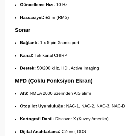
Güncelleme Hızı:
10 Hz
Hassasiyet:
±3 m (RMS)
Sonar
Bağlantı:
1 x 9 pin Xsonic port
Kanal:
Tek kanal CHIRP
Destek:
50/200 kHz, HDI, Active Imaging
MFD (Çoklu Fonksiyon Ekran)
AIS:
NMEA 2000 üzerinden AIS alımı
Otopilot Uyumluluğu:
NAC-1, NAC-2, NAC-3, NAC-D
Kartografi Dahil:
Discover X (Kuzey Amerika)
Dijital Anahtarlama:
CZone, DDS