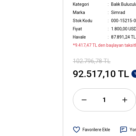
Kategori
Balık Bulucul
Marka
Simrad
Stok Kodu
000-15215-
Fiyat
1.800,00 US
Havale
87.891,24 TL 
*9.417,47 TL den başlayan taksitl
102.796,78 TL
92.517,10 TL
Yo