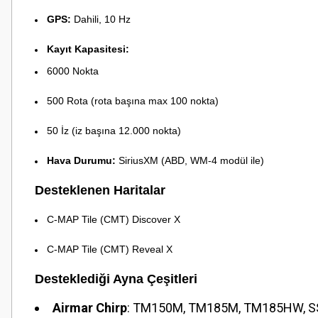
GPS:
Dahili, 10 Hz
Kayıt Kapasitesi:
6000 Nokta
500 Rota (rota başına max 100 nokta)
50 İz (iz başına 12.000 nokta)
Hava Durumu:
SiriusXM (ABD, WM-4 modül ile)
Desteklenen Haritalar
C-MAP Tile (CMT) Discover X
C-MAP Tile (CMT) Reveal X
Desteklediği Ayna Çeşitleri
Airmar Chirp
: TM150M, TM185M, TM185HW, SS