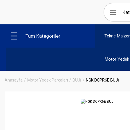
Tüm Kategoriler
Tekne Malzem
Motor Yedek 
Anasayfa
Motor Yedek Parçaları
BUJİ
NGK DCPR6E BUJİ