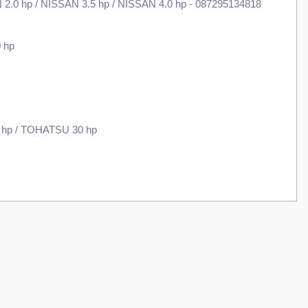
 hp / NISSAN 3.5 hp / NISSAN 4.0 hp - 087295134818
 hp
 hp / TOHATSU 30 hp
z.