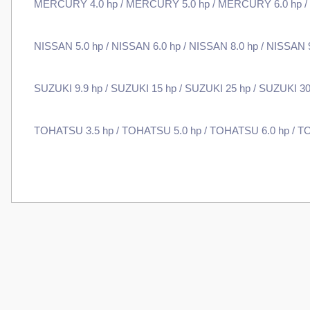
MERCURY 4.0 hp / MERCURY 5.0 hp / MERCURY 6.0 hp / M
NISSAN 5.0 hp / NISSAN 6.0 hp / NISSAN 8.0 hp / NISSAN 
SUZUKI 9.9 hp / SUZUKI 15 hp / SUZUKI 25 hp / SUZUKI 30
TOHATSU 3.5 hp / TOHATSU 5.0 hp / TOHATSU 6.0 hp / T
Bu ürünün fiyat bilgisi, resim, ürün açıklamalarında ve diğer konularda
Görüş ve önerileriniz için teşekkür ederiz.
Ürün resmi kalitesiz, bozuk veya görüntülenemiyor.
Ürün açıklamasında eksik bilgiler bulunuyor.
Ürün bilgilerinde hatalar bulunuyor.
Ürün fiyatı diğer sitelerden daha pahalı.