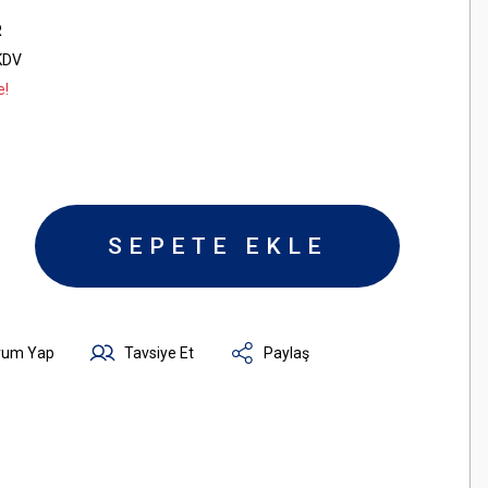
R
KDV
e!
SEPETE EKLE
rum Yap
Tavsiye Et
Paylaş