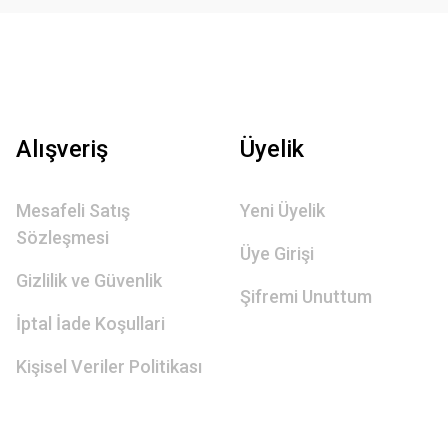
Alışveriş
Üyelik
Mesafeli Satış
Yeni Üyelik
Sözleşmesi
Üye Girişi
Gizlilik ve Güvenlik
Şifremi Unuttum
İptal İade Koşullari
Kişisel Veriler Politikası