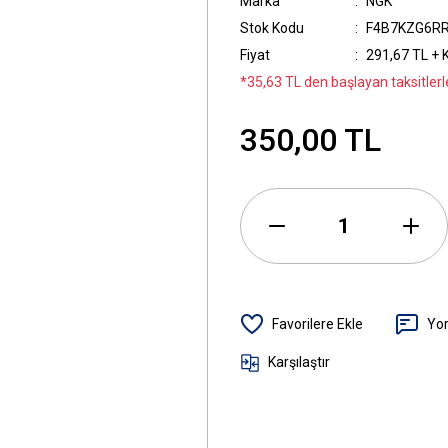
Marka
NGK
Stok Kodu
F4B7KZG6R
Fiyat
291,67 TL + 
*35,63 TL den başlayan taksitlerl
350,00 TL
Yo
Karşılaştır