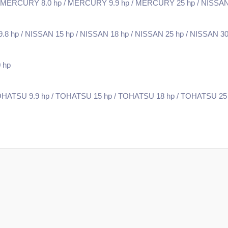
ERCURY 8.0 hp / MERCURY 9.9 hp / MERCURY 25 hp / NISSAN 2.0
9.8 hp / NISSAN 15 hp / NISSAN 18 hp / NISSAN 25 hp / NISSAN 30
 hp
OHATSU 9.9 hp / TOHATSU 15 hp / TOHATSU 18 hp / TOHATSU 25
 yetersiz gördüğünüz noktaları öneri formunu kullanarak tarafımıza iletebilirsini
Bu ürüne ilk yorumu siz yapın!
Yorum Yaz