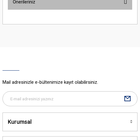
Önerileriniz
Yorum Yaz
Bu ürünün fiyat bilgisi, resim, ürün açıklamalarında ve diğer konularda
yetersiz gördüğünüz noktaları öneri formunu kullanarak tarafımıza
iletebilirsiniz.
Görüş ve önerileriniz için teşekkür ederiz.
Ürün resmi kalitesiz, bozuk veya görüntülenemiyor.
Ürün açıklamasında eksik bilgiler bulunuyor.
Ürün bilgilerinde hatalar bulunuyor.
Ürün fiyatı diğer sitelerden daha pahalı.
Mail adresinizle e-bültenimize kayıt olabilirsiniz.
Bu ürüne benzer farklı alternatifler olmalı.
Kurumsal
Gönder