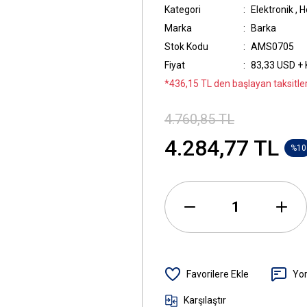
Kategori
Elektronik
,
H
Marka
Barka
Stok Kodu
AMS0705
Fiyat
83,33 USD +
*436,15 TL den başlayan taksitler
4.760,85 TL
4.284,77 TL
%10
Yo
Karşılaştır