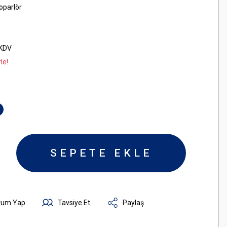
oparlör
 KDV
le!
SEPETE EKLE
rum Yap
Tavsiye Et
Paylaş