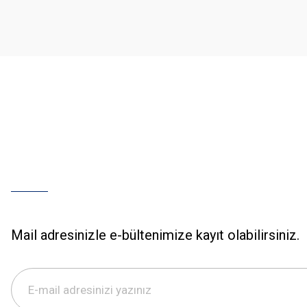
Ürün bilgilerinde hatalar bulunuyor.
Ürün fiyatı diğer sitelerden daha pahalı.
Bu ürüne benzer farklı alternatifler olmalı.
Mail adresinizle e-bültenimize kayıt olabilirsiniz.