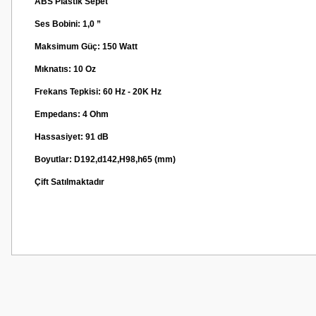
ABS Plastik Sepet
Ses Bobini: 1,0 ”
Maksimum Güç: 150 Watt
Mıknatıs: 10 Oz
Frekans Tepkisi: 60 Hz - 20K Hz
Empedans: 4 Ohm
Hassasiyet: 91 dB
Boyutlar: D192,d142,H98,h65 (mm)
Çift Satılmaktadır
Bu ürünün fiyat bilgisi, resim, ürün açıklamalarında ve diğer konularda
Görüş ve önerileriniz için teşekkür ederiz.
Ürün resmi kalitesiz, bozuk veya görüntülenemiyor.
Ürün açıklamasında eksik bilgiler bulunuyor.