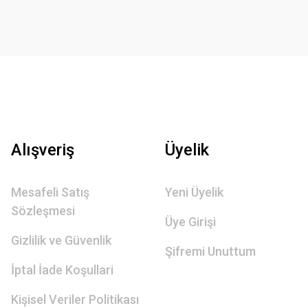
Alışveriş
Üyelik
Mesafeli Satış
Yeni Üyelik
Sözleşmesi
Üye Girişi
Gizlilik ve Güvenlik
Şifremi Unuttum
İptal İade Koşullari
Kişisel Veriler Politikası