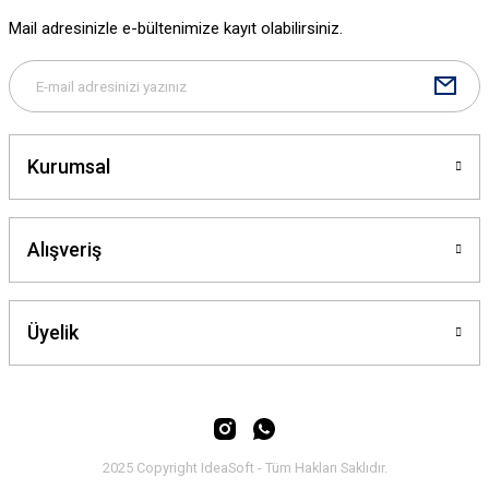
Ürün fiyatı diğer sitelerden daha pahalı.
Mail adresinizle e-bültenimize kayıt olabilirsiniz.
Bu ürüne benzer farklı alternatifler olmalı.
Kurumsal
Gönder
Alışveriş
Üyelik
2025 Copyright IdeaSoft - Tüm Hakları Saklıdır.