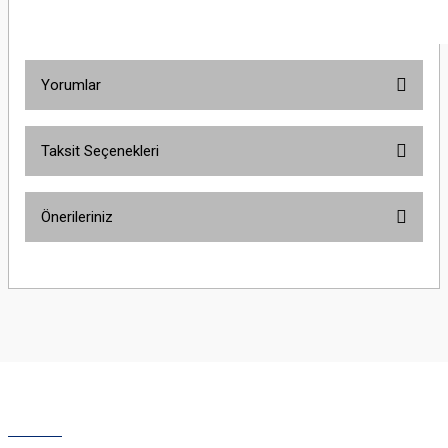
Yorumlar
Taksit Seçenekleri
Bu ürüne ilk yorumu siz yapın!
Önerileriniz
Yorum Yaz
Bu ürünün fiyat bilgisi, resim, ürün açıklamalarında ve diğer konularda
yetersiz gördüğünüz noktaları öneri formunu kullanarak tarafımıza
iletebilirsiniz.
Görüş ve önerileriniz için teşekkür ederiz.
Ürün resmi kalitesiz, bozuk veya görüntülenemiyor.
Ürün açıklamasında eksik bilgiler bulunuyor.
Ürün bilgilerinde hatalar bulunuyor.