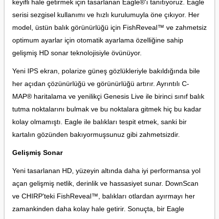
keyifli hale getirmek için tasarlanan Eagle®'ı tanıtıyoruz.
Eagle
serisi sezgisel kullanımı ve hızlı kurulumuyla öne çıkıyor. Her
model, üstün balık görünürlüğü için FishReveal™ ve zahmetsiz
optimum ayarlar için otomatik ayarlama özelliğine sahip
gelişmiş HD sonar teknolojisiyle övünüyor.
Yeni IPS ekran, polarize güneş gözlükleriyle bakıldığında bile
her açıdan çözünürlüğü ve görünürlüğü artırır. Ayrıntılı C-
MAP® haritalama ve yenilikçi Genesis Live ile birinci sınıf balık
tutma noktalarını bulmak ve bu noktalara gitmek hiç bu kadar
kolay olmamıştı.
Eagle ile balıkları tespit etmek, sanki bir
kartalın gözünden bakıyormuşsunuz gibi zahmetsizdir.
Gelişmiş Sonar
Yeni tasarlanan HD, yüzeyin altında daha iyi performansa yol
açan gelişmiş netlik, derinlik ve hassasiyet sunar. DownScan
ve CHIRP'teki FishReveal™, balıkları otlardan ayırmayı her
zamankinden daha kolay hale getirir. Sonuçta, bir Eagle