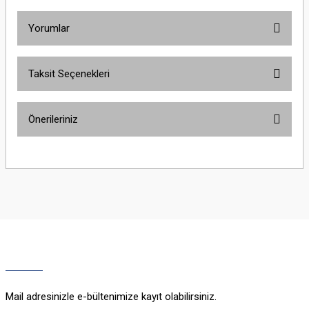
Yorumlar
Taksit Seçenekleri
Bu ürüne ilk yorumu siz yapın!
Önerileriniz
Yorum Yaz
Bu ürünün fiyat bilgisi, resim, ürün açıklamalarında ve diğer konularda
yetersiz gördüğünüz noktaları öneri formunu kullanarak tarafımıza
iletebilirsiniz.
Görüş ve önerileriniz için teşekkür ederiz.
Ürün resmi kalitesiz, bozuk veya görüntülenemiyor.
Ürün açıklamasında eksik bilgiler bulunuyor.
Ürün bilgilerinde hatalar bulunuyor.
Ürün fiyatı diğer sitelerden daha pahalı.
Mail adresinizle e-bültenimize kayıt olabilirsiniz.
Bu ürüne benzer farklı alternatifler olmalı.