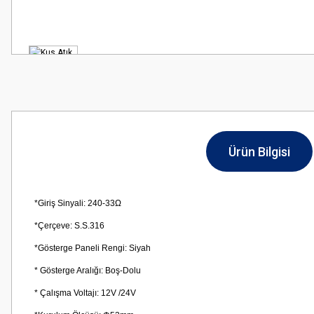
Ürün Bilgisi
*Giriş Sinyali: 240-33Ω
*Çerçeve: S.S.316
*Gösterge Paneli Rengi: Siyah
* Gösterge Aralığı: Boş-Dolu
* Çalışma Voltajı: 12V /24V