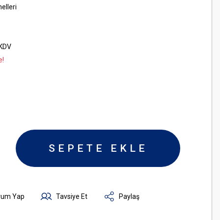
elleri
 KDV
e!
SEPETE EKLE
rum Yap
Tavsiye Et
Paylaş