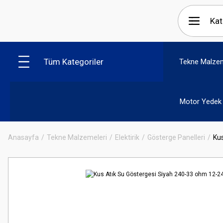
Tüm Kategoriler
Tekne Malzem
Motor Yedek 
Anasayfa
Tekne Malzemeleri
Elektirik
Gösterge Panelleri
Ku