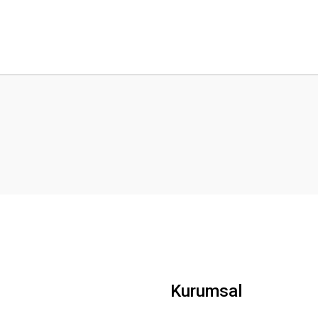
 yetersiz gördüğünüz noktaları öneri formunu kullanarak tarafımıza iletebilirsini
Bu ürüne ilk yorumu siz yapın!
Yorum Yaz
Gönder
Kurumsal