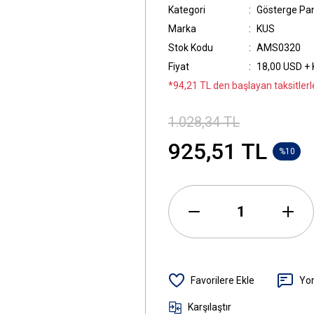
Kategori
Gösterge Pan
Marka
KUS
Stok Kodu
AMS0320
Fiyat
18,00 USD +
*94,21 TL den başlayan taksitlerl
1.028,34 TL
925,51 TL
%10
Yo
Karşılaştır