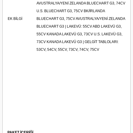
AVUSTRALYA/YENİ ZELANDA BLUECHART G3, 74CV
U.S. BLUECHART G3, 75CV BK/İRLANDA
EK BİLGİ
BLUECHART G3, 75CV AVUSTRALYA/YENİ ZELANDA
BLUECHART G3 | LAKEVÜ: 55CV ABD LAKEVÜ G3,
55CV KANADA LAKEVÜ G3, 73CV U.S. LAKEVÜ G3,
73CV KANADA LAKEVÜ G3 | GELGİT TABLOLARI:
53CV, 54CV, 55CV, 73CV, 74CV, 75CV
PAKET İÇERİĞİ