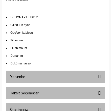
ECHOMAP UHD2 7"
GT20-TM ayna
Güç/veri kablosu
Tilt mount
Flush mount
Donanım
Dokümantasyon
Yorumlar
Taksit Seçenekleri
Bu ürüne ilk yorumu siz yapın!
Önerileriniz