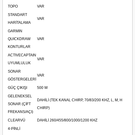
TOPO
VAR
STANDART
VAR
HARİTALAMA
GARMIN
QUICKDRAW
VAR
KONTURLAR
ACTIVECAPTAIN
VAR
UYUMLULUK
SONAR
VAR
GÖSTERGELERİ
GÜÇ ÇIKIŞI
500 W
GELENEKSEL
DAHİLİ (TEK KANAL CHIRP, 70/83/200 KHZ, L, M, H
SONAR (ÇİFT
CHIRP)
FREKANS/AÇI)
CLEARVÜ
DAHİLİ 260/455/800/1000/1200 KHZ
4-PİNLİ