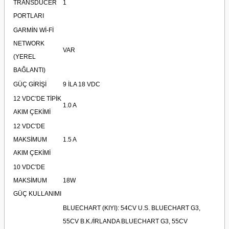
TRANSDUCER
1
PORTLARI
GARMİN Wİ-Fİ
NETWORK
VAR
(YEREL
BAĞLANTI)
GÜÇ GİRİŞİ
9 İLA 18 VDC
12 VDC'DE TİPİK
1.0 A
AKIM ÇEKİMİ
12 VDC'DE
MAKSİMUM
1.5 A
AKIM ÇEKİMİ
10 VDC'DE
MAKSİMUM
18W
GÜÇ KULLANIMI
BLUECHART (KIYI): 54CV U.S. BLUECHART G3,
55CV B.K./İRLANDA BLUECHART G3, 55CV