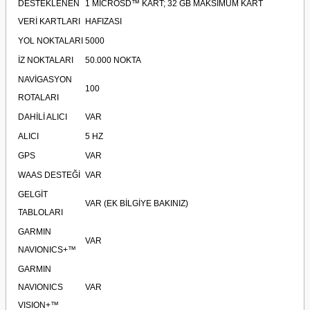
DESTEKLENEN
1 MİCROSD™ KART; 32 GB MAKSİMUM KART
VERİ KARTLARI
HAFIZASI
YOL NOKTALARI
5000
İZ NOKTALARI
50.000 NOKTA
NAVİGASYON
100
ROTALARI
DAHİLİ ALICI
VAR
ALICI
5 HZ
GPS
VAR
WAAS DESTEĞİ
VAR
GELGİT
VAR (EK BİLGİYE BAKINIZ)
TABLOLARI
GARMIN
VAR
NAVIONICS+™
GARMIN
NAVIONICS
VAR
VISION+™