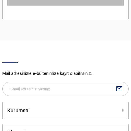
Yorum Yaz
Bu ürünün fiyat bilgisi, resim, ürün açıklamalarında ve diğer konularda
yetersiz gördüğünüz noktaları öneri formunu kullanarak tarafımıza
iletebilirsiniz.
Görüş ve önerileriniz için teşekkür ederiz.
Ürün resmi kalitesiz, bozuk veya görüntülenemiyor.
Ürün açıklamasında eksik bilgiler bulunuyor.
Ürün bilgilerinde hatalar bulunuyor.
Ürün fiyatı diğer sitelerden daha pahalı.
Mail adresinizle e-bültenimize kayıt olabilirsiniz.
Bu ürüne benzer farklı alternatifler olmalı.
Kurumsal
Gönder