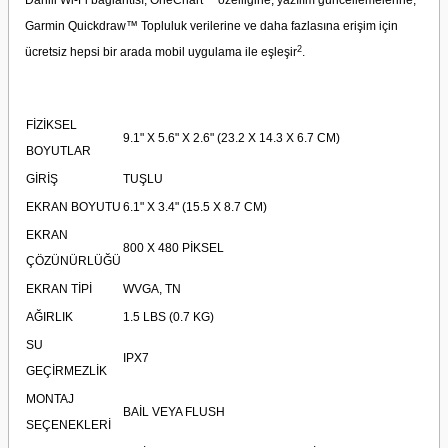
Dahili Wi-Fi bağlantısı, OneChart™ özelliğine, yazılım güncellemelerine,
Garmin Quickdraw™ Topluluk verilerine ve daha fazlasına erişim için
2
ücretsiz hepsi bir arada mobil uygulama ile eşleşir
.
FİZİKSEL
9.1" X 5.6" X 2.6" (23.2 X 14.3 X 6.7 CM)
BOYUTLAR
GİRİŞ
TUŞLU
EKRAN BOYUTU
6.1" X 3.4" (15.5 X 8.7 CM)
EKRAN
800 X 480 PİKSEL
ÇÖZÜNÜRLÜĞÜ
EKRAN TİPİ
WVGA, TN
AĞIRLIK
1.5 LBS (0.7 KG)
SU
IPX7
GEÇİRMEZLİK
MONTAJ
BAİL VEYA FLUSH
SEÇENEKLERİ