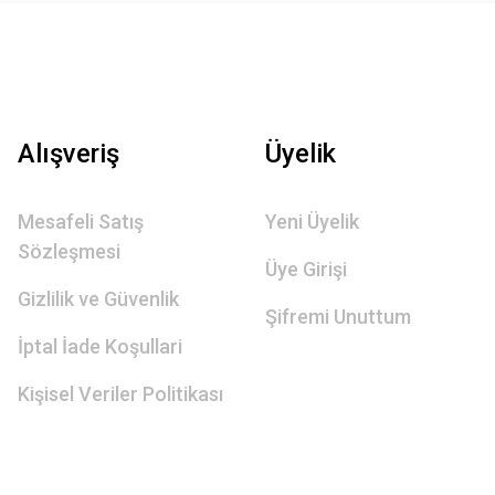
Alışveriş
Üyelik
Mesafeli Satış
Yeni Üyelik
Sözleşmesi
Üye Girişi
Gizlilik ve Güvenlik
Şifremi Unuttum
İptal İade Koşullari
Kişisel Veriler Politikası