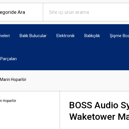
eleri
Balık Bulucular
Elektronik
Balıkçılık
Şişme Bo
Parçaları
arin Hoparlör
BOSS Audio 
Waketower Ma