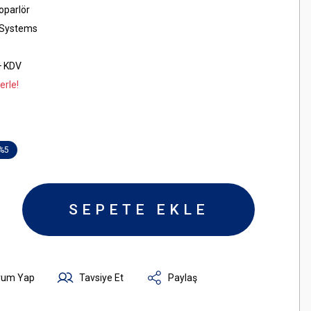
oparlör
 Systems
+ KDV
erle!
%5
SEPETE EKLE
rum Yap
Tavsiye Et
Paylaş