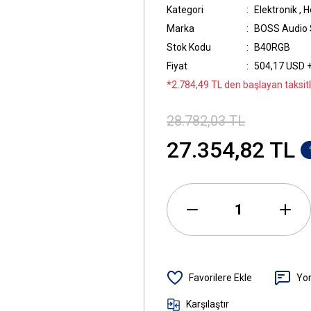
Kategori
Elektronik
,
H
Marka
BOSS Audio
Stok Kodu
B40RGB
Fiyat
504,17 USD 
*2.784,49 TL den başlayan taksitl
28.782,03 TL
27.354,82 TL
Yo
Karşılaştır