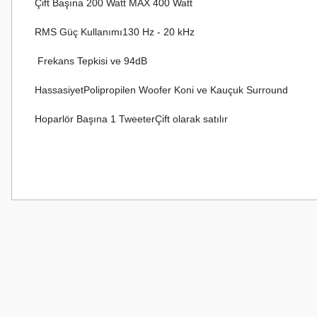
Çift Başına 200 Watt MAX 400 Watt 
RMS Güç Kullanımı130 Hz - 20 kHz
 Frekans Tepkisi ve 94dB 
HassasiyetPolipropilen Woofer Koni ve Kauçuk Surround
Hoparlör Başına 1 TweeterÇift olarak satılır
Bu ürünün fiyat bilgisi, resim, ürün açıklamalarında ve diğer konularda
Görüş ve önerileriniz için teşekkür ederiz.
Ürün resmi kalitesiz, bozuk veya görüntülenemiyor.
Ürün açıklamasında eksik bilgiler bulunuyor.
Ürün bilgilerinde hatalar bulunuyor.
Ürün fiyatı diğer sitelerden daha pahalı.
Bu ürüne benzer farklı alternatifler olmalı.