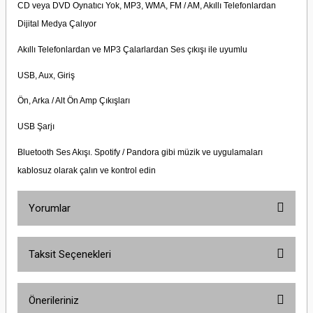
CD veya DVD Oynatıcı Yok, MP3, WMA, FM / AM, Akıllı Telefonlardan
Dijital Medya Çalıyor
Akıllı Telefonlardan ve MP3 Çalarlardan Ses çıkışı ile uyumlu
USB, Aux, Giriş
Ön, Arka / Alt Ön Amp Çıkışları
USB Şarjı
Bluetooth Ses Akışı. Spotify / Pandora gibi müzik ve uygulamaları
kablosuz olarak çalın ve kontrol edin
Yorumlar
Taksit Seçenekleri
Bu ürüne ilk yorumu siz yapın!
Önerileriniz
Yorum Yaz