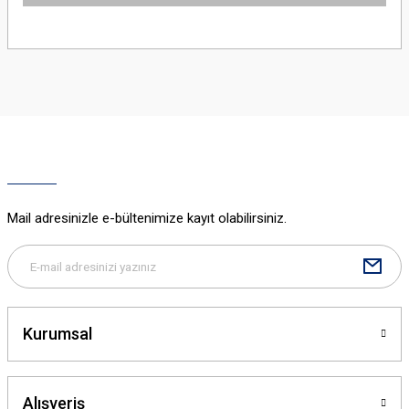
Bu ürünün fiyat bilgisi, resim, ürün açıklamalarında ve diğer konularda
yetersiz gördüğünüz noktaları öneri formunu kullanarak tarafımıza
iletebilirsiniz.
Görüş ve önerileriniz için teşekkür ederiz.
Ürün resmi kalitesiz, bozuk veya görüntülenemiyor.
Ürün açıklamasında eksik bilgiler bulunuyor.
Ürün bilgilerinde hatalar bulunuyor.
Ürün fiyatı diğer sitelerden daha pahalı.
Mail adresinizle e-bültenimize kayıt olabilirsiniz.
Bu ürüne benzer farklı alternatifler olmalı.
Kurumsal
Gönder
Alışveriş