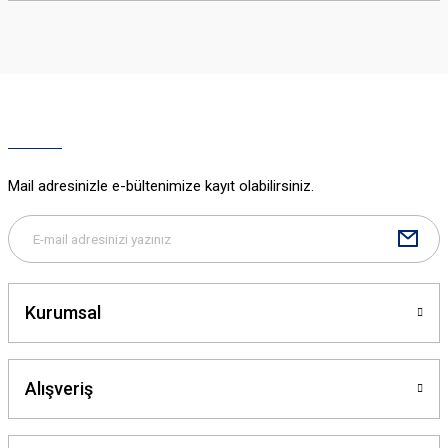
iletebilirsiniz.
Görüş ve önerileriniz için teşekkür ederiz.
Ürün resmi kalitesiz, bozuk veya görüntülenemiyor.
Ürün açıklamasında eksik bilgiler bulunuyor.
Ürün bilgilerinde hatalar bulunuyor.
Ürün fiyatı diğer sitelerden daha pahalı.
Mail adresinizle e-bültenimize kayıt olabilirsiniz.
Bu ürüne benzer farklı alternatifler olmalı.
Kurumsal
Gönder
Alışveriş