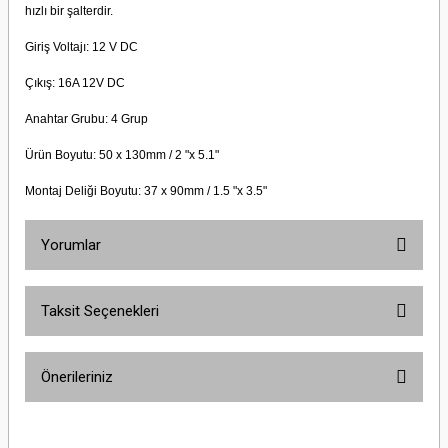
hızlı bir şalterdir.
Giriş Voltajı: 12 V DC
Çıkış: 16A 12V DC
Anahtar Grubu: 4 Grup
Ürün Boyutu: 50 x 130mm / 2 "x 5.1"
Montaj Deliği Boyutu: 37 x 90mm / 1.5 "x 3.5"
Yorumlar
Taksit Seçenekleri
Bu ürüne ilk yorumu siz yapın!
Önerileriniz
Yorum Yaz
Bu ürünün fiyat bilgisi, resim, ürün açıklamalarında ve diğer konularda
yetersiz gördüğünüz noktaları öneri formunu kullanarak tarafımıza