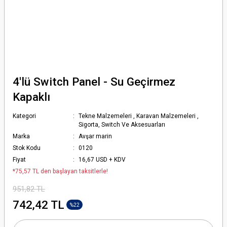
4'lü Switch Panel - Su Geçirmez
Kapaklı
Kategori
Tekne Malzemeleri
,
Karavan Malzemeleri
,
Sigorta, Switch Ve Aksesuarları
Marka
Avşar marin
Stok Kodu
0120
Fiyat
16,67 USD + KDV
*75,57 TL den başlayan taksitlerle!
951,82 TL
742,42 TL
%22